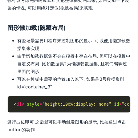
你可以考虑先用响应式布局把整体框架画出来, 如果要加一下装
饰的情况, 可以用绝对定位(拖拽布局)来实现
图形懒加载(隐藏布局)
有些场景需要用程序来控制图形的显示, 可以使用懒加载数
据集来实现
由于懒加载数据集不会在模板中存在布局, 但可以在模板中
自定义布局, 比如数据集2为懒加载数据集, 且我们编辑过
里面的图形
可以在模板中需要的位置加入以下, 如果是3号数据集则
id=“container_3”
<
div
style
=
"height:100%;display: none"
id
=
"conta
进行占位即可 之后就可以手动触发图形的显示, 比如通过点击
button的动作