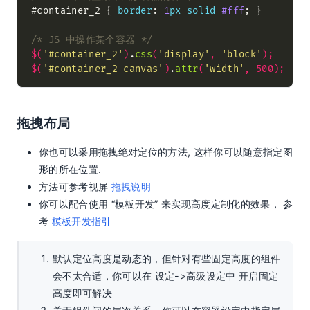
#container_2 { 
border
: 
1
px
solid
#fff
/* JS 中操作某个容器 */
$(
'#container_2'
)
.
css
(
'display'
,
'block'
);
$(
'#container_2 canvas'
)
.
attr
(
'width'
,
500
);
拖拽布局
你也可以采用拖拽绝对定位的方法, 这样你可以随意指定图
形的所在位置.
方法可参考视屏
拖拽说明
你可以配合使用 “模板开发” 来实现高度定制化的效果， 参
考
模板开发指引
默认定位高度是动态的，但针对有些固定高度的组件
会不太合适，你可以在 设定->高级设定中 开启固定
高度即可解决