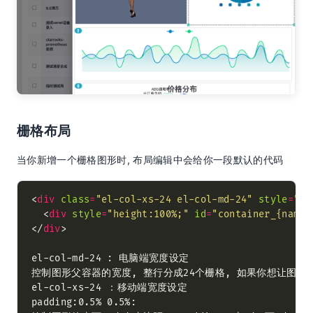
栅格布局
当你新增一个栅格图形时, 布局编辑中会给你一段默认的代码
<
div
class
=
"el-col-xs-24 el-col-md-24"
style
=
"pa
  <
div
style
=
"height:100%;"
id
=
"container_{name}
</
div