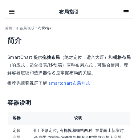
布局指引
首页
4.布局说明
布局指引
/
/
简介
SmartChart 提供
拖拽布局
（绝对定位，适合大屏）和
栅格布局
（响应式，适合报表/移动端）两种布局方式，可混合使用。理
解容器层级和选择器命名是掌握布局的关键。
推荐先观看视屏了解
smartchart布局方式
容器说明
容器
说明
定位
用于图形定位, 有拖拽和栅格两种. 在界面上新增时
容器
会自带;在模板编辑中新增图形时需自行加入容器