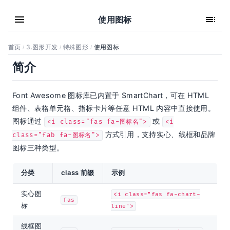
使用图标
首页
3.图形开发
特殊图形
使用图标
/
/
/
简介
Font Awesome 图标库已内置于 SmartChart，可在 HTML
组件、表格单元格、指标卡片等任意 HTML 内容中直接使用。
图标通过
或
<i class="fas fa-图标名">
<i
方式引用，支持实心、线框和品牌
class="fab fa-图标名">
图标三种类型。
分类
class 前缀
示例
实心图
<i class="fas fa-chart-
fas
标
line">
线框图