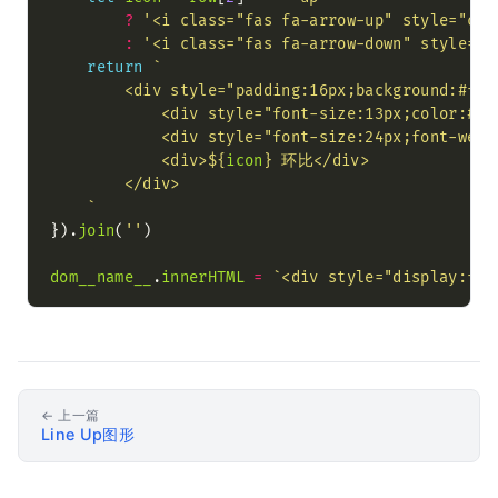
?
'<i class="fas fa-arrow-up" style="col
:
'<i class="fas fa-arrow-down" style="c
return
            <div style="font-size:13px;color:#99
            <div style="font-size:24px;font-weig
            <div>
${
icon
}
    `
}).
join
(
''
dom__name__
.
innerHTML
=
`<div style="display:fle
← 上一篇
Line Up图形