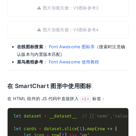
⚠️ 图片加载失败：V5图标参考3
⚠️ 图片加载失败：V5图标参考4
在线图标搜索
：
Font Awesome 图标库
（搜索时注意确
认版本与内置版本匹配）
菜鸟教程参考
：
Font Awesome 使用教程
在 SmartChart 图形中使用图标
在 HTML 组件的 JS 代码中直接拼入
标签：
<i>
let
dataset
=
__dataset__
let
cards
=
dataset
.
slice
(
1
).
map
(
row
let
icon
=
row
[
2
] 
===
'up'