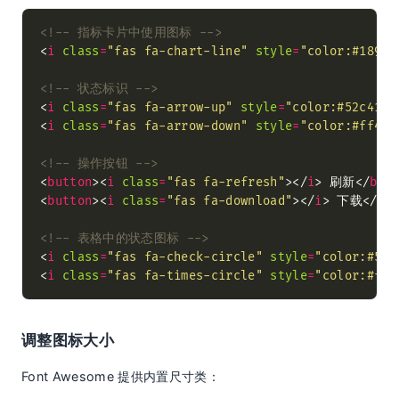
<!-- 指标卡片中使用图标 -->
<
i
class
=
"fas fa-chart-line"
style
=
"color:#1890f
<!-- 状态标识 -->
<
i
class
=
"fas fa-arrow-up"
style
=
"color:#52c41a"
<
i
class
=
"fas fa-arrow-down"
style
=
"color:#ff4d4
<!-- 操作按钮 -->
<
button
><
i
class
=
"fas fa-refresh"
></
i
> 刷新</
but
<
button
><
i
class
=
"fas fa-download"
></
i
> 下载</
bu
<!-- 表格中的状态图标 -->
<
i
class
=
"fas fa-check-circle"
style
=
"color:#52c
<
i
class
=
"fas fa-times-circle"
style
=
"color:#ff4
调整图标大小
Font Awesome 提供内置尺寸类：